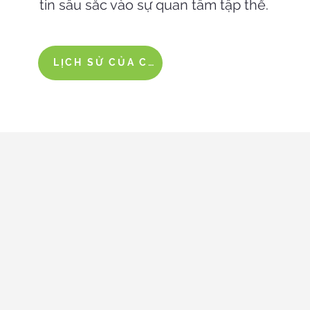
tin sâu sắc vào sự quan tâm tập thể.
LỊCH SỬ CỦA CHÚNG TA