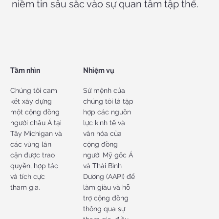
niềm tin sâu sắc vào sự quan tâm tập thể.
Tầm nhìn
Nhiệm vụ
Chúng tôi cam
Sứ mệnh của
kết xây dựng
chúng tôi là tập
một cộng đồng
hợp các nguồn
người châu Á tại
lực kinh tế và
Tây Michigan và
văn hóa của
các vùng lân
cộng đồng
cận được trao
người Mỹ gốc Á
quyền, hợp tác
và Thái Bình
và tích cực
Dương (AAPI) để
tham gia.
làm giàu và hỗ
trợ cộng đồng
thông qua sự