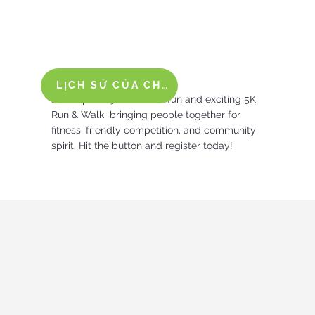
LỊCH SỬ CỦA CHÚNG TA
Lace up and join us for a fun and exciting 5K
Run & Walk bringing people together for
fitness, friendly competition, and community
spirit. Hit the button and register today!